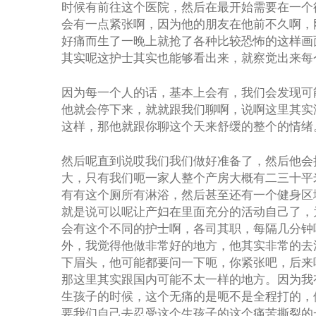
时候有前往这个医院，然后在最开始需要在一个
会有一点紧张啊，因为他的朋友在他前不久啊，
好痛而生了一晚上就抢了各种比较恐怖的这样画
其实呢这护士其实也能够看出来，就察觉出来每
因为每一个人的话，基本上会有，我们会发现可
他就会停下来，就就跟我们聊啊，说啊这里其实
这样，那他就跟你聊这个天来舒缓的整个的情绪
然后呢直到说哎我们我们做好准备了，然后他会
大，只有我们呃一家人整个产房大概有二三十平
有有这个厕所有淋浴，然后甚至还有一个健身区
就是说可以呢让产妇在里面充分的活动自己了，
会有这个不同的护士啊，各司其职，每隔几分钟
外，我觉得他做非常好的地方，他其实非常的去
下眉头，他可能都要问一下呃，你紧张吧，后来
那这里其实跟国内可能不太一样的地方。因为我
生孩子的时候，这个无痛的是呃不是全程打的，
要我们自己去忍受这个生孩子的这个痛苦撕裂的