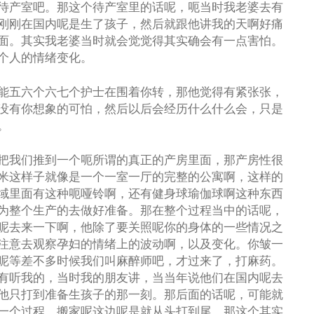
待产室吧。那这个待产室里的话呢，呃当时我老婆去有
刚刚在国内呢是生了孩子，然后就跟他讲我的天啊好痛
面。其实我老婆当时就会觉觉得其实确会有一点害怕。
个人的情绪变化。
能五六个六七个护士在围着你转，那他觉得有紧张张，
没有你想象的可怕，然后以后会经历什么什么会，只是
。
把我们推到一个呃所谓的真正的产房里面，那产房性很
米这样子就像是一个一室一厅的完整的公寓啊，这样的
域里面有这种呃哑铃啊，还有健身球瑜伽球啊这种东西
为整个生产的去做好准备。那在整个过程当中的话呢，
呢去来一下啊，他除了要关照呢你的身体的一些情况之
注意去观察孕妇的情绪上的波动啊，以及变化。你皱一
呢等差不多时候我们叫麻醉师吧，才过来了，打麻药。
有听我的，当时我的朋友讲，当当年说他们在国内呢去
他只打到准备生孩子的那一刻。那后面的话呢，可能就
一个过程。搬家呢这边呢是就从头打到尾。那这个其实